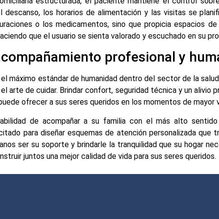
omiciliaria estructurada, el paciente mantiene el control sob
 el descanso, los horarios de alimentación y las visitas se plani
uraciones o los medicamentos, sino que propicia espacios de 
aciendo que el usuario se sienta valorado y escuchado en su prop
n acompañamiento profesional y hu
n el máximo estándar de humanidad dentro del sector de la salu
 arte de cuidar. Brindar confort, seguridad técnica y un alivio p
 puede ofrecer a sus seres queridos en los momentos de mayor vu
ilidad de acompañar a su familia con el más alto sentido é
acitado para diseñar esquemas de atención personalizada que 
anos ser su soporte y brindarle la tranquilidad que su hogar ne
truir juntos una mejor calidad de vida para sus seres queridos.