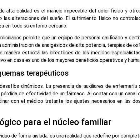
de alta calidad es el manejo impecable del dolor físico y otro
o o las alteraciones del sueño. El sufrimiento físico no contro
za en todo su entorno cercano.
iciliarios permite que un equipo de personal calificado y cert
 la administración de analgésicos de alta potencia, terapias de 
de manera estricta las directrices de los médicos especialistas
ivo en casa es uno de los mayores beneficios operativos y huma
squemas terapéuticos
esafíos dinámicos. La presencia de auxiliares de enfermería c
 pérdida de efectividad de un fármaco. Al contar con un canal d
dinar con el médico tratante los ajustes necesarios en las dos
gico para el núcleo familiar
duo de forma aislada; es una realidad que redefine por completo