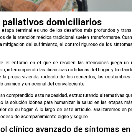
 paliativos domiciliarios
 etapa terminal es uno de los desafíos más profundos y tran
os de la atención médica tradicional suelen transformarse. Cuand
la mitigación del sufrimiento, el control riguroso de los síntom
e el entorno en el que se reciben las atenciones juega un ro
o, interrumpiendo las dinámicas cotidianas del hogar y limitando
 la propia vivienda, rodeado de los recuerdos, las costumbres y
do anímico y emocional del convaleciente.
han comprendido esta necesidad, estructurando alternativas que
mo la solución idónea para humanizar la salud en las etapas má
calor de su hogar. A lo largo de este artículo, analizaremos en 
proceso de acompañamiento digno y seguro.
rol clínico avanzado de síntomas en