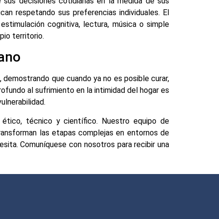
re sus decisiones cotidianas en la medida de sus
fican respetando sus preferencias individuales. El
estimulación cognitiva, lectura, música o simple
io territorio.
mano
d, demostrando que cuando ya no es posible curar,
rofundo al sufrimiento en la intimidad del hogar es
lnerabilidad.
tico, técnico y científico. Nuestro equipo de
transforman las etapas complejas en entornos de
cesita. Comuníquese con nosotros para recibir una